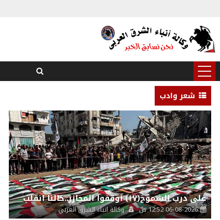
شعر وادب
على درب الشموخ(١٧) أوقفوا المجازر..حالنا انقلب
06-08-2026 12:52 ص
وكالة انباء الشرق العربي