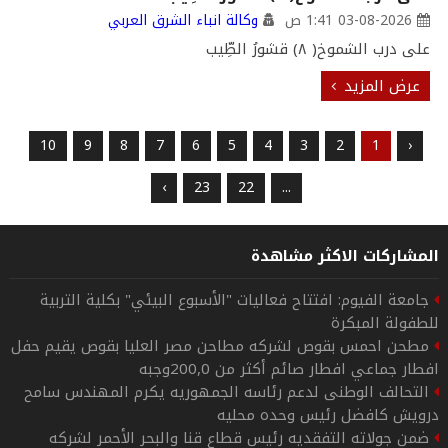
03-08-2026 1:41 ص
وكالة انباء الشرق العربي
على درب الشموخ( ٨) قشورُ الطِّيب
عرض المزيد
10
9
8
7
6
5
4
3
2
1
‹
›
23
22
...
المشاركات الاكثر مشاهدة
جامعة الفيوم: افتتاح فعاليات "الأسبوع البيئي" بكلية التربية
للطفولة المبكرة
مطحن احمس بقوص لشركه مطاحن مصر العليا بقوص يقيم حفل
افطار جماعي افطار صائم أكثر من 200,0وجبه
التحالف الوطنى لدعم رئاسه الجمهوريه يكرم المهندس سامح
درويش كافضل رئيس وحده محليه
ضمن جولاته التفقديه رئيس قطاع قنا والبحر الأحمر لشركه