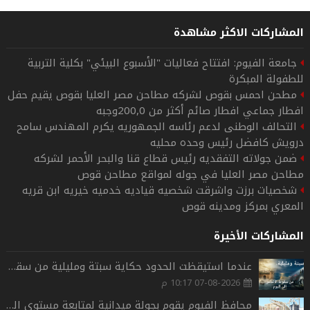
المشاركات الاكثر مشاهدة
جامعة الفيوم: افتتاح فعاليات "الأسبوع البيئي" بكلية التربية
للطفولة المبكرة
مطحن احمس بقوص لشركه مطاحن مصر العليا بقوص يقيم حفل
افطار جماعي افطار صائم أكثر من 200,0وجبه
التحالف الوطنى لدعم رئاسه الجمهوريه يكرم المهندس سامح
درويش كافضل رئيس وحده محليه
ضمن جولاته التفقديه رئيس قطاع قنا والبحر الأحمر لشركه
مطاحن مصر العليا في جوله لمواقع مطاحن قوص
شخصيات برزت واشرقت شخصيه قياديه خدميه خيريه ابن قريه
المعري بمركز ومدينه قوص
المشاركات الأخيرة
عندما استيقظت الحدود حكاية سبتة ومليلية من سقوط الأندلس الى اليوم
07-08-2026 10:17 م
محافظ الفيوم يقوم بجولة ميدانية لمتابعة مستوى الخدمات العامة.بمدينة الفيوم.