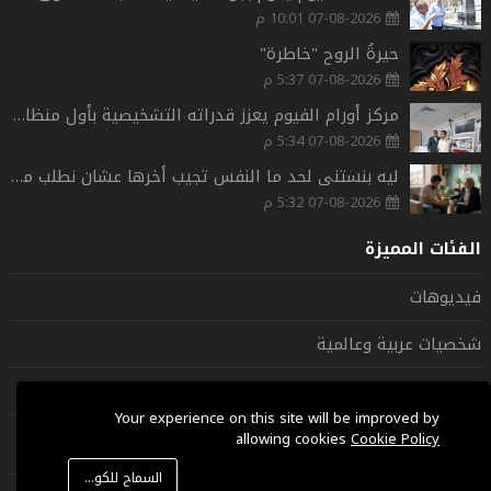
07-08-2026 10:01 م
حيرةُ الروح "خاطرة"
07-08-2026 5:37 م
مركز أورام الفيوم يعزز قدراته التشخيصية بأول منظار حديث للأمعاء الدقيقة بشمال الصعيد.
07-08-2026 5:34 م
ليه بنستنى لحد ما النفس تجيب أخرها عشان نطلب مساعدة؟
07-08-2026 5:32 م
الفئات المميزة
فيديوهات
شخصيات عربية وعالمية
دين ودنيا
Your experience on this site will be improved by
اخبار عاجلة
allowing cookies
Cookie Policy
السماح للكوكيز