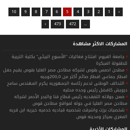
10
9
8
7
6
5
4
3
2
1
‹
›
473
472
...
المشاركات الاكثر مشاهدة
جامعة الفيوم: افتتاح فعاليات "الأسبوع البيئي" بكلية التربية
للطفولة المبكرة
مطحن احمس بقوص لشركه مطاحن مصر العليا بقوص يقيم حفل
افطار جماعي افطار صائم أكثر من 200,0وجبه
التحالف الوطنى لدعم رئاسه الجمهوريه يكرم المهندس سامح
درويش كافضل رئيس وحده محليه
ضمن جولاته التفقديه رئيس قطاع قنا والبحر الأحمر لشركه
مطاحن مصر العليا في جوله لمواقع مطاحن قوص
شخصيات برزت واشرقت شخصيه قياديه خدميه خيريه ابن قريه
المعري بمركز ومدينه قوص
المشاركات الأخيرة