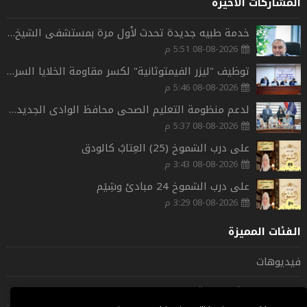
المشاركات الأخيرة
خدمة طبيه جديدة تحدث لأول مرة بمستشفى الشيخ زويد المركزي بشمال سيناء.
08-08-2026 5:51 م
توظيف "ليزر الفيمتوثانية" لكسر مقاومة الخلايا السرطانية وتعزيز كفاءة العلاج الكيميائي
08-08-2026 5:46 م
لدعم منظومة التعليم الصحى محافظ الوادى الجديد توقع تعاقد إنشاء مدرسة تمريض تطبيقية خاصة بالخارجة و تخصيص 12 منحة لأبناء المحافظة بجامعتي بدر بالقاهرة وأسيوط و جاممعة ساكسوني الألمانية
08-08-2026 5:37 م
على درب الشموخ (25) العِتابُ كالودق
08-08-2026 3:43 م
على درب الشموخ 24 مبادئ وشِيَم
08-08-2026 3:29 م
الفئات المميزة
فيديوهات
شخصيات عربية وعالمية