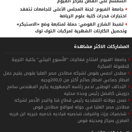
السمسم على القطن بمركز الفيوم
جامعة الفيوم: لجنة المجلس الأعلى للجامعات تتفقد
اختبارات قدرات كلية علوم الرياضة
لضبط الشارع القوصي: حملة لمتابعة وضع «الاستيكر»
وتحصيل الكارتات الشهرية لمركبات التوك توك
المشاركات الاكثر مشاهدة
جامعة الفيوم: افتتاح فعاليات "الأسبوع البيئي" بكلية التربية
للطفولة المبكرة
مطحن احمس بقوص لشركه مطاحن مصر العليا بقوص يقيم حفل
افطار جماعي افطار صائم أكثر من 200,0وجبه
التحالف الوطنى لدعم رئاسه الجمهوريه يكرم المهندس سامح
درويش كافضل رئيس وحده محليه
ضمن جولاته التفقديه رئيس قطاع قنا والبحر الأحمر لشركه
مطاحن مصر العليا في جوله لمواقع مطاحن قوص
شخصيات برزت واشرقت شخصيه قياديه خدميه خيريه ابن قريه
المعري بمركز ومدينه قوص