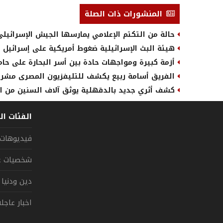
المنشورات ذات الصلة
حالة من التكتم الإعلامي يمارسها الجيش الإسرائيلي
هيئة البث الإسرائيلية ضغوط أمريكية على إسرائيل 
أزمة كبيرة ومواجهات حادة بين أسر البحارة على حام
الفريق أسامة ربيع يكشف للتليفزيون المصرى مشروع
كشف أثري جديد بالدقهلية يوثق آلاف السنين من ا
الفئات ال
فيديوهات
شخصيات عر
دين ودنيا
اخبار عاجل