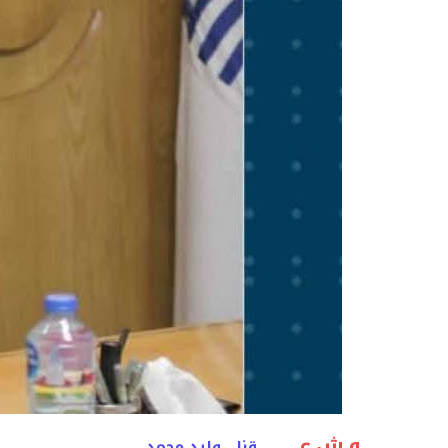
و.ش.ع
قنا ۔ وليد محمد