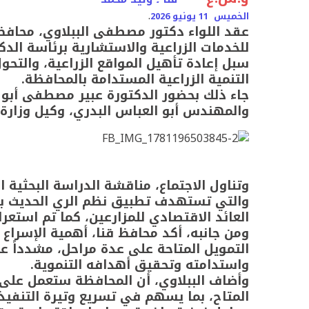
.
الخميس 11 يونيو 2026
عقد اللواء دكتور مصطفى الببلاوي، محافظ ق
للخدمات الزراعية والاستشارية برئاسة الد
سبل إعادة تأهيل المواقع الزراعية، والتح
التنمية الزراعية المستدامة بالمحافظة.
جاء ذلك بحضور الدكتورة عبير مصطفى أبو ال
والمهندس أبو العباس البدري، وكيل وزارة 
والتي تستهدف تطبيق نظم الري الحديث بالأ
العائد الاقتصادي للمزارعين، كما تم استعر
ومن جانبه، أكد محافظ قنا، أهمية الإسراع ف
التمويل المتاحة على عدة مراحل، مشدداً 
واستدامته وتحقيق أهدافه التنموية.
وأضاف الببلاوي، أن المحافظة ستعمل على 
المتاح، بما يسهم في تسريع وتيرة التنفيذ