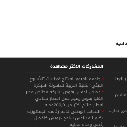
المية
المشاركات الاكثر مشاهدة
على درب الشموخ (25) العِتابُ كالودق
جامعة الفيوم: افتتاح فعاليات "الأسبوع
البيئي" بكلية التربية للطفولة المبكرة
مطحن احمس بقوص لشركه مطاحن مصر
على درب الشموخ 24 مبادئ وشِيَم
العليا بقوص يقيم حفل افطار جماعي
افطار صائم أكثر من 200,0وجبه
حالة من التكتم الإعلامي يمارسها الجيش الإسرائيلي
التحالف الوطنى لدعم رئاسه الجمهوريه
يكرم المهندس سامح درويش كافضل
رئيس وحده محليه
هيئة البث الإسرائيلية ضغوط أمريكية على إسرائيل لبدء وقف إطلاق نار لمدة أسبوعين