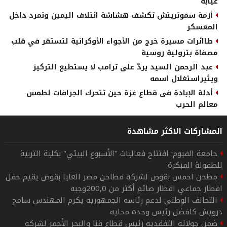
غيابه
أزمة سموتريتش تكشف هشاشة ائتلاف اليمين وتمرد داخل
المعسكر
طاائرات مسيرة خرج من الأجواء الأوكرانية لتستقر في قلب
مصفاة بترولية روسية
عبد الرحمن السيد يردّ على ترامب لا يستطيع التركيز
ويثيراستغلال اسمه
أدلة الإبادة فى قطاع غزة حين تتحرك الجرافات لطمس
معالم الحرب
المشاركات الاكثر مشاهدة
جامعة الفيوم: افتتاح فعاليات "الأسبوع البيئي" بكلية التربية
للطفولة المبكرة
مطحن احمس بقوص لشركه مطاحن مصر العليا بقوص يقيم حفل
افطار جماعي افطار صائم أكثر من 200,0وجبه
التحالف الوطنى لدعم رئاسه الجمهوريه يكرم المهندس سامح
درويش كافضل رئيس وحده محليه
ضمن جولاته التفقديه رئيس قطاع قنا والبحر الأحمر لشركه