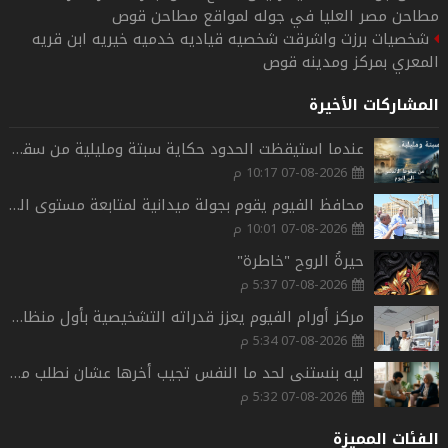
مطاحن مصر العليا في جوله لمواقع مطاحن قوص
شخصيات برزت واشرقت شخصيه قياديه خدميه خيريه ابن قريه
المعري بمركز ومدينه قوص
المشاركات الأخيرة
عندما استيقظت الحدود حكاية سبتة ومليلية من سقوط الأندلس الى اليوم
07-08-2026 10:17 م
محافظ الفيوم يقوم بجولة ميدانية لمتابعة مستوى الخدمات العامة.بمدينة الفيوم.
07-08-2026 10:01 م
حيرةُ الروح "خاطرة"
07-08-2026 5:37 م
مركز أورام الفيوم يعزز قدراته التشخيصية بأول منظار حديث للأمعاء الدقيقة بشمال الصعيد.
07-08-2026 5:34 م
ليه بنستنى لحد ما النفس تجيب أخرها عشان نطلب مساعدة؟
07-08-2026 5:32 م
الفئات المميزة