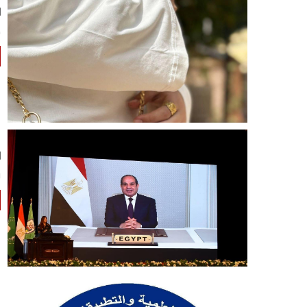
ط
و
و
ا
ع