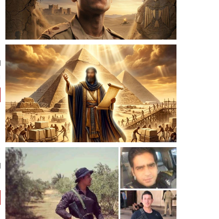
س
س
أ
أ