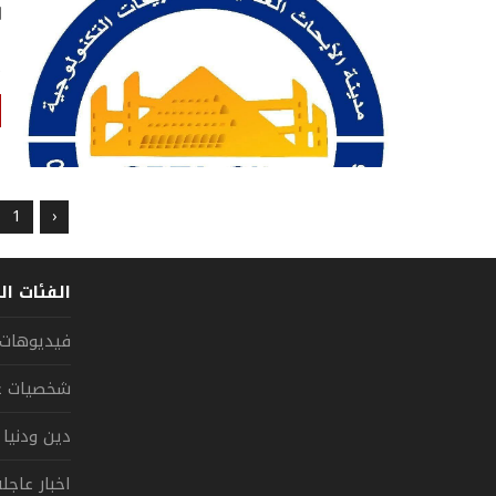
ا
م
1
‹
الفئات ال
فيديوهات
شخصيات عر
دين ودنيا
اخبار عاجل