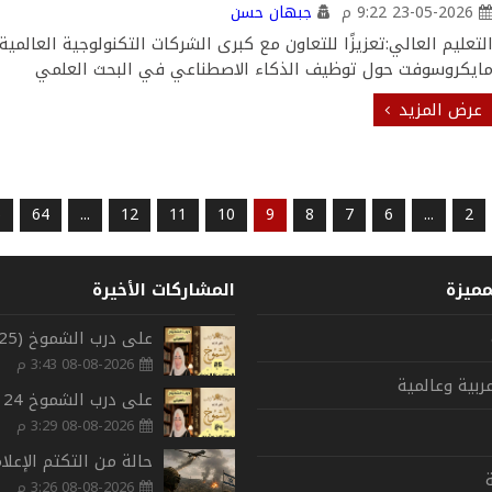
23-05-2026 9:22 م
جبهان حسن
لتعليم العالي:تعزيزًا للتعاون مع كبرى الشركات التكنولوجية العالمي
ايكروسوفت حول توظيف الذكاء الاصطناعي في البحث العلمي
عرض المزيد
5
64
...
12
11
10
9
8
7
6
...
2
مميزة
المشاركات الأخيرة
08-08-2026 3:43 م
بية وعالمية
08-08-2026 3:29 م
ة
08-08-2026 3:26 م