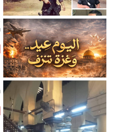
✦
✦
م
م