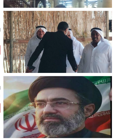
ض
"
ض
ل
ل