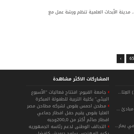
ة.. مدينة الأبحاث العلمية تنظم ورشة عمل مع
›
6
المشاركات الاكثر مشاهدة
على درب الشموخ (25) العِتابُ كالودق
جامعة الفيوم: افتتاح فعاليات "الأسبوع
البيئي" بكلية التربية للطفولة المبكرة
مطحن احمس بقوص لشركه مطاحن مصر
على درب الشموخ 24 مبادئ وشِيَم
العليا بقوص يقيم حفل افطار جماعي
افطار صائم أكثر من 200,0وجبه
حالة من التكتم الإعلامي يمارسها الجيش الإسرائيلي
التحالف الوطنى لدعم رئاسه الجمهوريه
يكرم المهندس سامح درويش كافضل