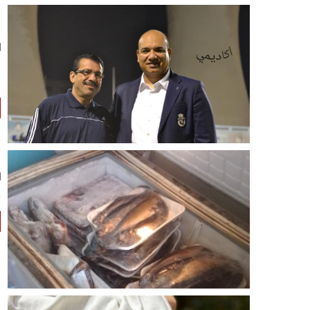
ا
ع
ا
ا
ق
ق
ط