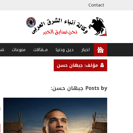
Contact
اخبار
دين ودنيا
مــقالات
منوعات
شخ
مؤلف: جبهان حسن
Posts by جبهان حسن:
ع
ع