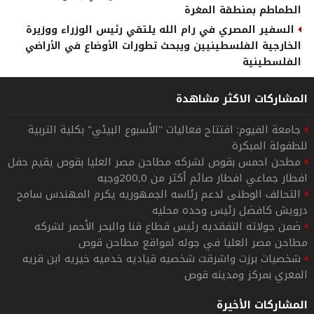
الطماطم بمنطقة المغرة
السفير المصري في رام الله يلتقي رئيس الوزراء ووزيرة
الخارجية الفلسطينيين ويبحث تطورات الأوضاع في الأراضي
الفلسطينية
المشاركات الاكثر مشاهدة
جامعة الفيوم: افتتاح فعاليات "الأسبوع البيئي" بكلية التربية
للطفولة المبكرة
مطحن احمس بقوص لشركه مطاحن مصر العليا بقوص يقيم حفل
افطار جماعي افطار صائم أكثر من 200,0وجبه
التحالف الوطنى لدعم رئاسه الجمهوريه يكرم المهندس سامح
درويش كافضل رئيس وحده محليه
ضمن جولاته التفقديه رئيس قطاع قنا والبحر الأحمر لشركه
مطاحن مصر العليا في جوله لمواقع مطاحن قوص
شخصيات برزت واشرقت شخصيه قياديه خدميه خيريه ابن قريه
المعري بمركز ومدينه قوص
المشاركات الأخيرة