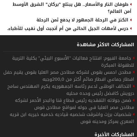
طوفان النار والأسعار.. هل يبتلع "بركان" الشرق الأوسط
أمن العالم؟
الكنز في الرحلة الجمهور لا يدفع ثمن الرحلة
درس لأمهات الجيل الحالى من أم أنجبت أول نقيب للأطباء.
المشاركات الاكثر مشاهدة
جامعة الفيوم: افتتاح فعاليات "الأسبوع البيئي" بكلية التربية
للطفولة المبكرة
مطحن احمس بقوص لشركه مطاحن مصر العليا بقوص يقيم حفل
افطار جماعي افطار صائم أكثر من 200,0وجبه
التحالف الوطنى لدعم رئاسه الجمهوريه يكرم المهندس سامح
درويش كافضل رئيس وحده محليه
ضمن جولاته التفقديه رئيس قطاع قنا والبحر الأحمر لشركه
مطاحن مصر العليا في جوله لمواقع مطاحن قوص
شخصيات برزت واشرقت شخصيه قياديه خدميه خيريه ابن قريه
المعري بمركز ومدينه قوص
المشاركات الأخيرة