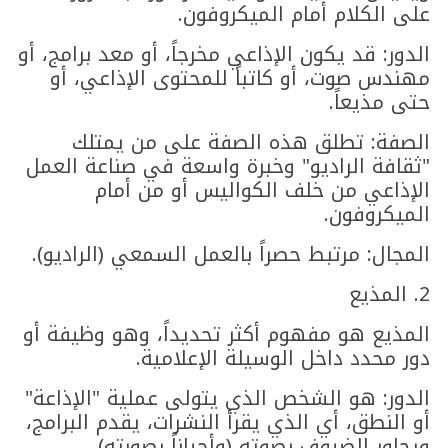
على الكلام أمام الميكروفون.
​الدور: قد يكون الإذاعي مخرجاً، أو معد برامج، أو
مهندس صوت، أو كاتباً للمحتوى الإذاعي، أو
حتى مذيعاً.
​الصفة: تطلق هذه الصفة على من يمتلك
"ثقافة الراديو" وخبرة واسعة في صناعة العمل
الإذاعي من خلف الكواليس أو من أمام
الميكروفون.
​المجال: مرتبط حصراً بالعمل السمعي (الراديو).
​2. المذيع
​المذيع هو مفهوم أكثر تحديداً، وهو وظيفة أو
دور محدد داخل الوسيلة الإعلامية.
​الدور: هو الشخص الذي يتولى عملية "الإذاعة"
أو النطق، أي الذي يقرأ النشرات، يقدم البرامج،
ويحاور الضيوف بصوته (وأحياناً بصورته).