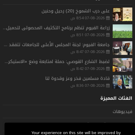
على درب الشموخ (20) رحيل وحنين
07-08-2026 8:54 ص
زراعة الفيوم تنظم برنامج التكثيف المحصولى لتحميل السمسم على القطن بمركز الفيوم
07-08-2026 8:51 ص
جامعة الفيوم: لجنة المجلس الأعلى للجامعات تتفقد اختبارات قدرات كلية علوم الرياضة
07-08-2026 8:47 ص
لضبط الشارع القوصي: حملة لمتابعة وضع «الاستيكر» وتحصيل الكارتات الشهرية لمركبات التوك توك
07-08-2026 8:42 ص
قادة مسلمين فخر وعز وقدوة لنا
07-08-2026 8:36 ص
الفئات المميزة
فيديوهات
شخصيات عربية وعالمية
Your experience on this site will be improved by