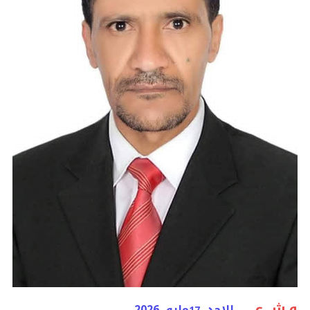
و.ش.ع
الاحد
مايو 2026