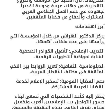
​التكريمات: نال العديد من الأوسمة والدروع
التقديرية من جهات عربية ودولية تقديراً
لجهوده في دعم العمل الإعلامي العربي
المشترك والدفاع عن قضايا المثقفين.
​أبرز اهتماماته
​يركز الدكتور الهراش من خلال المؤسسة التي
يرأسها على عدة ملفات، أهمها:
​التدريب الإعلامي: تأهيل الكوادر الصحفية
الشابة لمواكبة التطورات الرقمية.
​الدبلوماسية الثقافية: تعزيز الروابط بين النخب
المثقفة في مختلف الأقطار العربية.
​دعم القضايا القومية: تسخير الإعلام لخدمة
القضايا العربية المشتركة.
​يُنظر إليه كأحد الشخصيات التي تسعى لبناء
جسور التواصل بين الإعلاميين العرب وتفعيل
ميثاق شرف إعلامي يخدم الحقيقة والمجتمع.