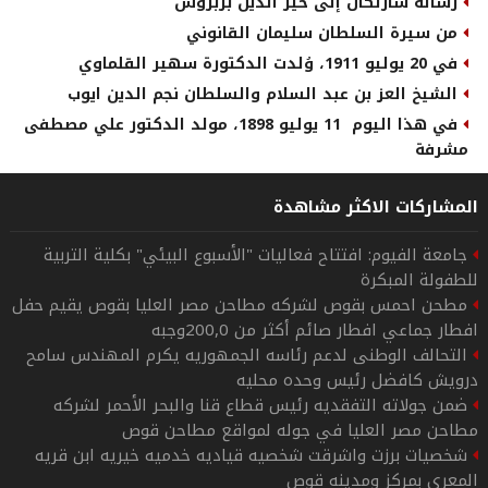
رسالة شارلكان إلى خير الدين بربروس
من سيرة السلطان سليمان القانوني
في 20 يوليو 1911، وُلدت الدكتورة سهير القلماوي
الشيخ العز بن عبد السلام والسلطان نجم الدين ايوب
في هذا اليوم 11 يوليو 1898، مولد الدكتور علي مصطفى
مشرفة
المشاركات الاكثر مشاهدة
جامعة الفيوم: افتتاح فعاليات "الأسبوع البيئي" بكلية التربية
للطفولة المبكرة
مطحن احمس بقوص لشركه مطاحن مصر العليا بقوص يقيم حفل
افطار جماعي افطار صائم أكثر من 200,0وجبه
التحالف الوطنى لدعم رئاسه الجمهوريه يكرم المهندس سامح
درويش كافضل رئيس وحده محليه
ضمن جولاته التفقديه رئيس قطاع قنا والبحر الأحمر لشركه
مطاحن مصر العليا في جوله لمواقع مطاحن قوص
شخصيات برزت واشرقت شخصيه قياديه خدميه خيريه ابن قريه
المعري بمركز ومدينه قوص