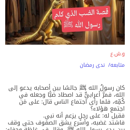
و.ش.ع
متابعه/ ندى رمضان
كان رسولُ الله ﷺ جالسًا بين أصحابه يدعو إلى
الله، فمرَّ أعرابيٌّ قد اصطاد ضبًّا وجعله في
كُمِّه، فلما رأى اجتماع الناس قال: على مَن
اجتمع هؤلاء؟
فقيل له: على رجلٍ يزعم أنه نبي.
فاشتد غضبه، وأسرع يشق الصفوف حتى وقف
بين يدي رسول الله ﷺ، وقال في غلظةٍ وجفاء: