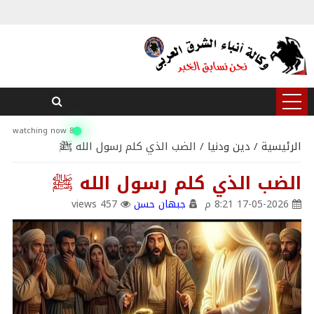
8 watching now
الرئيسية
/
دين ودنيا
/ الضب الذي كلم رسول الله ﷺ
الضب الذي كلم رسول الله ﷺ
17-05-2026 8:21 م
جبهان حسن
457 views