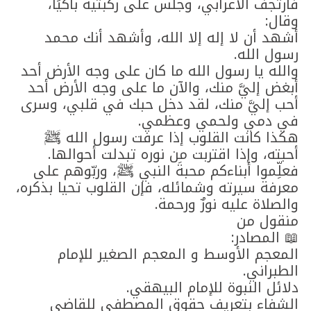
فارتجف الأعرابي، وجلس على ركبتيه باكيًا،
وقال:
أشهد أن لا إله إلا الله، وأشهد أنك محمد
رسول الله.
والله يا رسول الله ما كان على وجه الأرض أحد
أبغض إليَّ منك، والآن ما على وجه الأرض أحد
أحب إليَّ منك، لقد دخل حبك في قلبي، وسرى
في دمي ولحمي وعظمي.
هكذا كانت القلوب إذا عرفت رسول الله ﷺ
أحبته، وإذا اقتربت من نوره تبدلت أحوالها.
فعلِّموا أبناءكم محبةَ النبي ﷺ، وربّوهم على
معرفة سيرته وشمائله، فإن القلوب تحيا بذكره،
والصلاة عليه نورٌ ورحمة.
منقول من
📖 المصادر:
المعجم الأوسط و المعجم الصغير للإمام
الطبراني.
دلائل النبوة للإمام البيهقي.
الشفاء بتعريف حقوق المصطفى للقاضي