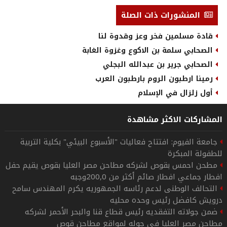
المنشورات ذات الصلة
قادة مسلمين فخر وعز وقدوة لنا
الصحابي سلمة بن الاكوع وغزوة الغابة
الصحابي جرير بن عبدالله البجلي
رمينا ارطبون الروم بارطبون العرب
أول زلزال في الإسلام
المشاركات الاكثر مشاهدة
جامعة الفيوم: افتتاح فعاليات "الأسبوع البيئي" بكلية التربية
للطفولة المبكرة
مطحن احمس بقوص لشركه مطاحن مصر العليا بقوص يقيم حفل
افطار جماعي افطار صائم أكثر من 200,0وجبه
التحالف الوطنى لدعم رئاسه الجمهوريه يكرم المهندس سامح
درويش كافضل رئيس وحده محليه
ضمن جولاته التفقديه رئيس قطاع قنا والبحر الأحمر لشركه
مطاحن مصر العليا في جوله لمواقع مطاحن قوص