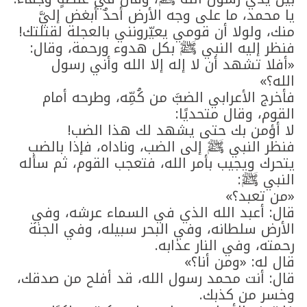
يا محمد، ما على وجه الأرض أحدٌ أبغض إليَّ
منك، ولولا أن قومي يعيّرونني بالعجلة لقتلتك!
فنظر إليه النبي ﷺ بكل هدوء ورحمة، وقال:
«أفلا تشهد أن لا إله إلا الله وأني رسول
الله؟»
فأخرج الأعرابي الضبَّ من كُمِّه، وطرحه أمام
القوم، وقال متحديًا:
لا أؤمن بك حتى يشهد لك هذا الضب!
فنظر النبي ﷺ إلى الضب، وناداه، فإذا بالضب
يتحرك ويجيب بأمر الله، فتعجب القوم، ثم سأله
النبي ﷺ:
«من تعبد؟»
قال: أعبد الله الذي في السماء عرشه، وفي
الأرض سلطانه، وفي البحر سبيله، وفي الجنة
رحمته، وفي النار عذابه.
قال له: «ومن أنا؟»
قال: أنت محمد رسول الله، قد أفلح من صدقك،
وخسر من كذبك.