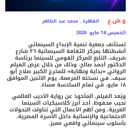
و.ش.ع
القاهرة ۔ محمد عبد الظاهر
الخميس 14 مايو 2026
تستأنف جمعية تنمية الإبداع السينمائي
أنشطتها بمركز الثقافة السينمائية ٣٦ شارع
شريف، التابع للمركز القومي للسينما برئاسة
الدكتور أحمد صالح، وذلك من خلال عرض الفيلم
الروائي «بداية ونهاية» للمخرج الكبير صلاح أبو
سيف، في نسخته المرممة، يوم الاثنين الموافق
١٨ مايو، في تمام السادسة مساءً.
ويُعد الفيلم، المأخوذ عن رواية الأديب العالمي
نجيب محفوظ، أحد أبرز كلاسيكيات السينما
العربية، ومن أهم الأعمال التي تناولت التحولات
الاجتماعية والإنسانية داخل الأسرة المصرية،
بأسلوب سينمائي واقعي مميز.