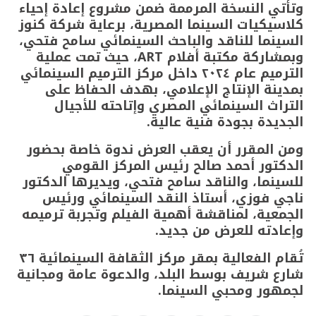
وتأتي النسخة المرممة ضمن مشروع إعادة إحياء
كلاسيكيات السينما المصرية، برعاية شركة كنوز
السينما للناقد والباحث السينمائي سامح فتحي،
وبمشاركة مكتبة أفلام ART، حيث تمت عملية
الترميم عام ٢٠٢٤ داخل مركز الترميم السينمائي
بمدينة الإنتاج الإعلامي، بهدف الحفاظ على
التراث السينمائي المصري وإتاحته للأجيال
الجديدة بجودة فنية عالية.
ومن المقرر أن يعقب العرض ندوة خاصة بحضور
الدكتور أحمد صالح رئيس المركز القومي
للسينما، والناقد سامح فتحي، ويديرها الدكتور
ناجي فوزي، أستاذ النقد السينمائي ورئيس
الجمعية، لمناقشة أهمية الفيلم وتجربة ترميمه
وإعادته للعرض من جديد.
تُقام الفعالية بمقر مركز الثقافة السينمائية ٣٦
شارع شريف بوسط البلد، والدعوة عامة ومجانية
لجمهور ومحبي السينما.