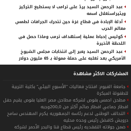
عبد الرحمن السيد يردّ على ترامب لا يستطيع التركيز
ويثيراستغلال اسمه
أدلة الإبادة فى قطاع غزة حين تتحرك الجرافات لطمس
معالم الحرب
كوليس إحباط عملية إستهداف ترمب وماذا حصل فى
اللحظة الأخيرة
عبد الرحمن السيد يعبر إلى انتخابات مجلس الشيوخ
الأمريكي بعد تغلبه على حملة ممولة بـ 65 مليون دولار
المشاركات الاكثر مشاهدة
جامعة الفيوم: افتتاح فعاليات "الأسبوع البيئي" بكلية التربية
للطفولة المبكرة
مطحن احمس بقوص لشركه مطاحن مصر العليا بقوص يقيم حفل
افطار جماعي افطار صائم أكثر من 200,0وجبه
التحالف الوطنى لدعم رئاسه الجمهوريه يكرم المهندس سامح
درويش كافضل رئيس وحده محليه
ضمن جولاته التفقديه رئيس قطاع قنا والبحر الأحمر لشركه