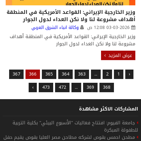
وزير الخارجية الإيراني: القواعد الأمريكية في المنطقة
أهداف مشروعة لنا ولا نكن العداء لدول الجوار
03-03-2026 12:08 ص
وكالة انباء الشرق العربي
وزير الخارجية الإيراني: القواعد الأمريكية في المنطقة أهداف
مشروعة لنا ولا نكن العداء لدول الجوار
عرض المزيد
367
366
365
364
363
...
2
1
‹
›
473
472
...
369
368
المشاركات الاكثر مشاهدة
جامعة الفيوم: افتتاح فعاليات "الأسبوع البيئي" بكلية التربية
للطفولة المبكرة
مطحن احمس بقوص لشركه مطاحن مصر العليا بقوص يقيم حفل