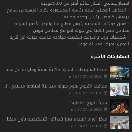
افطار جماعي افطار صائم أكثر من 200,0وجبه
التحالف الوطنى لدعم رئاسه الجمهوريه يكرم المهندس سامح
درويش كافضل رئيس وحده محليه
ضمن جولاته التفقديه رئيس قطاع قنا والبحر الأحمر لشركه
مطاحن مصر العليا في جوله لمواقع مطاحن قوص
شخصيات برزت واشرقت شخصيه قياديه خدميه خيريه ابن قريه
المعري بمركز ومدينه قوص
المشاركات الأخيرة
عندما استيقظت الحدود حكاية سبتة ومليلية من سقوط الأندلس الى اليوم
07-08-2026 10:17 م
محافظ الفيوم يقوم بجولة ميدانية لمتابعة مستوى الخدمات العامة.بمدينة الفيوم.
07-08-2026 10:01 م
حيرةُ الروح "خاطرة"
07-08-2026 5:37 م
مركز أورام الفيوم يعزز قدراته التشخيصية بأول منظار حديث للأمعاء الدقيقة بشمال الصعيد.
07-08-2026 5:34 م